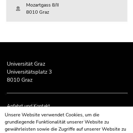
Mozartgass 8/II
8010 Graz
Beginn
Ende
Ende
des
dieses
dieses
Seitenbereichs:
Seitenbereichs.
Seitenbereichs.
Zusatzinformationen:
Zur
Zur
Universität Graz
Übersicht
Übersicht
Universitätsplatz 3
der
der
8010 Graz
Seitenbereiche
Seitenbereiche
Anfahrt und Kontakt
Kommunikation und Öffentlichkeitsarbeit
Unsere Website verwendet Cookies, um die
grundlegende Funktionalität unserer Website zu
Moodle
gewährleisten sowie die Zugriffe auf unserer Website zu
UNIGRAZonline