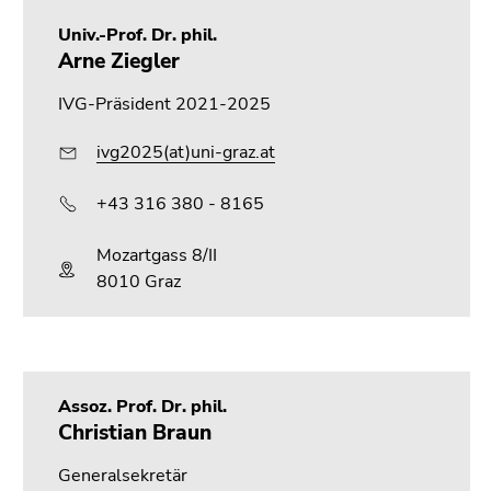
Seitenbereichs.
Zur
Univ.-Prof. Dr. phil.
Übersicht
Arne Ziegler
der
IVG-Präsident 2021-2025
Seitenbereiche
ivg2025(at)uni-graz.at
+43 316 380 - 8165
Mozartgass 8/II
8010 Graz
Assoz. Prof. Dr. phil.
Christian Braun
Generalsekretär